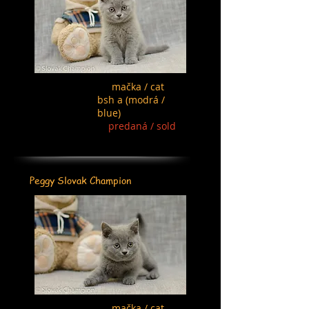
mačka / cat
bsh a (modrá /
blue)
predaná / sold
Peggy Slovak Champion
mačka / cat