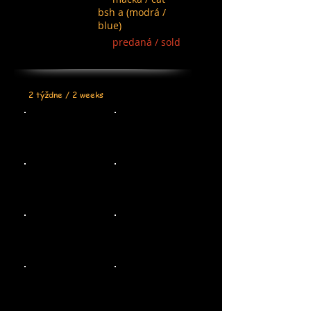
bsh a (modrá /
blue)
predaná / sold
2 týždne / 2 weeks