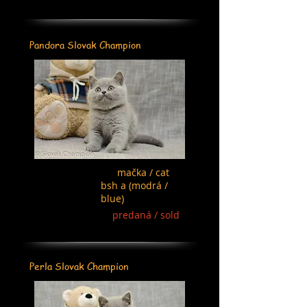
Pandora Slovak Champion
mačka / cat
bsh a (modrá /
blue)
predaná / sold
Perla Slovak Champion