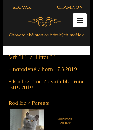
SLOVAK CHAMPION
Chovateľská stanica britských mačiek
Vrh "P" / Litter "P"
* narodené / born 7.3.2019
* k odberu od / available from
30.5.2019
Rodičia / Parents
Rodokmeň
Pedigree​