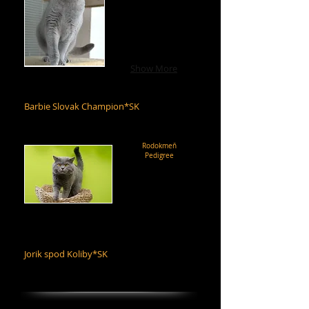
Show More
Barbie Slovak Champion*SK
Rodokmeň
Pedigree
Jorik spod Koliby*SK