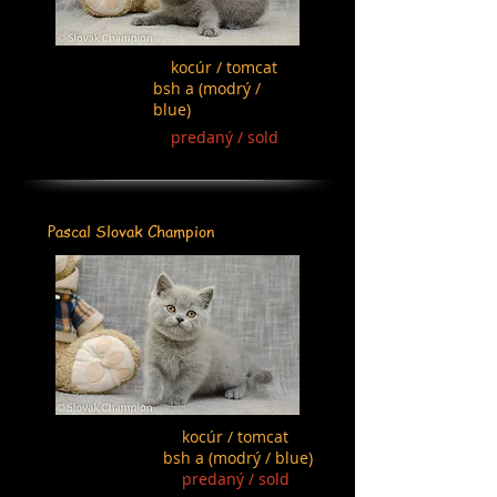
kocúr / tomcat
bsh a (modrý /
blue)
predaný / sold
Pascal Slovak Champion
kocúr / tomcat
bsh a (modrý / blue)
predaný / sold