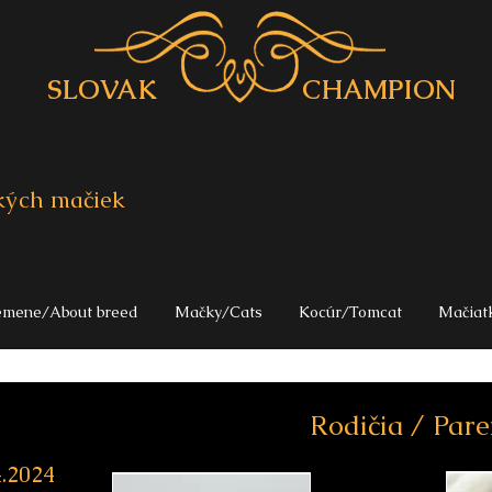
SLOVAK CHAMPION
ských mačiek
emene/About breed
Mačky/Cats
Kocúr/Tomcat
Mačiat
Rodičia / Pare
4.2024