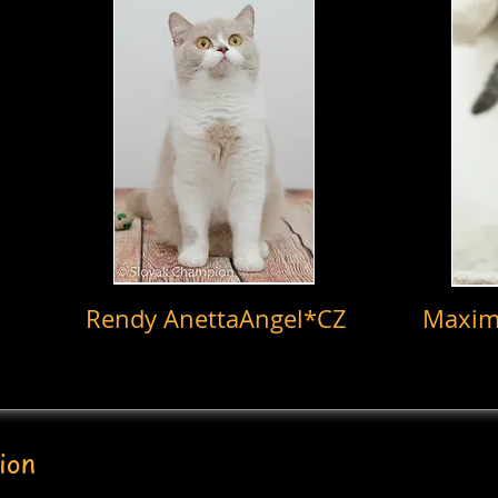
Rendy AnettaAngel*CZ
Maximu
ion