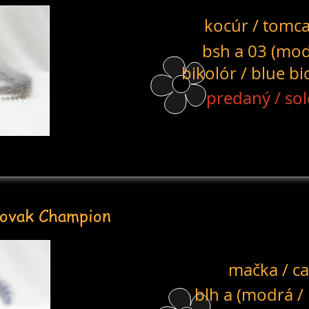
kocúr / tomca
bsh a 03 (mo
bikolór / blue bi
predaný / sol
ovak Champion
mačka / ca
blh a (modrá / 