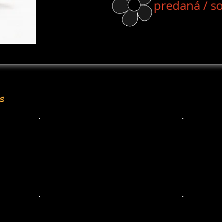
predaná / s
s