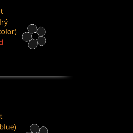
t
drý
color)
d
t
blue)