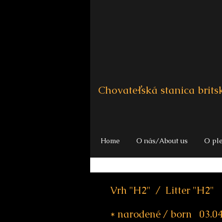
Chovateľská stanica brit
Home
O nás/About us
O pl
Vrh "H2" / Litter "H2"
* narodené / born 03.0